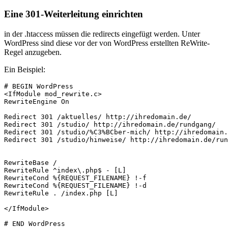
Eine 301-Weiterleitung einrichten
in der .htaccess müssen die redirects eingefügt werden. Unter
WordPress sind diese vor der von WordPress erstellten ReWrite-
Regel anzugeben.
Ein Beispiel:
# BEGIN WordPress

<IfModule mod_rewrite.c>

RewriteEngine On

Redirect 301 /aktuelles/ http://ihredomain.de/

Redirect 301 /studio/ http://ihredomain.de/rundgang/

Redirect 301 /studio/%C3%BCber-mich/ http://ihredomain.
Redirect 301 /studio/hinweise/ http://ihredomain.de/run
RewriteBase /

RewriteRule ^index\.php$ - [L]

RewriteCond %{REQUEST_FILENAME} !-f

RewriteCond %{REQUEST_FILENAME} !-d

RewriteRule . /index.php [L]

</IfModule>

# END WordPress