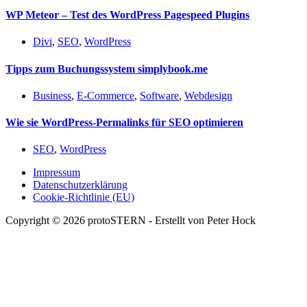
WP Meteor – Test des WordPress Pagespeed Plugins
Divi
,
SEO
,
WordPress
Tipps zum Buchungssystem simplybook.me
Business
,
E-Commerce
,
Software
,
Webdesign
Wie sie WordPress-Permalinks für SEO optimieren
SEO
,
WordPress
Impressum
Datenschutzerklärung
Cookie-Richtlinie (EU)
Copyright © 2026 protoSTERN - Erstellt von Peter Hock