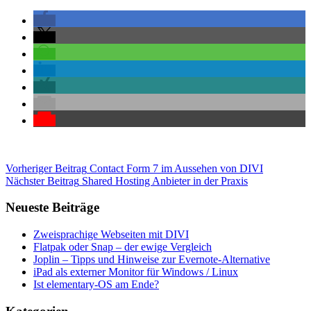
Vorheriger
Beitrag
Contact Form 7 im Aussehen von DIVI
Nächster
Beitrag
Shared Hosting Anbieter in der Praxis
Neueste Beiträge
Zweisprachige Webseiten mit DIVI
Flatpak oder Snap – der ewige Vergleich
Joplin – Tipps und Hinweise zur Evernote-Alternative
iPad als externer Monitor für Windows / Linux
Ist elementary-OS am Ende?