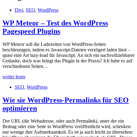
Divi
,
SEO
,
WordPress
WP Meteor – Test des WordPress
Pagespeed Plugins
WP Meteor soll die Ladezeiten von WordPress-Seiten
beschleunigen, indem es Javascript-Dateien verzögert laden lässt –
quasi eine Art lazy-load für Javascript. An sich ein nachvollziehbarer
Gedanke, doch was bringt das Plugin in der Praxis? Ich habe es auf
verschiedenen Seiten…
WP
weiter lesen
Meteor
SEO
,
WordPress
–
Test
des
Wie sie WordPress-Permalinks für SEO
WordPress
optimieren
Pagespeed
Plugins
Der URL (die Webadresse, oder auch Permalink), unter der ein
Beitrag oder eine Seite in WordPress veröffentlicht wird, schenken
nur wenige ihre Aufmerksamkeit. Es ist ja auch leicht zu übersehen: