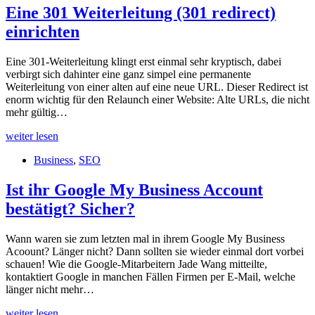
Wahrheiten:
Eine 301 Weiterleitung (301 redirect)
Was
einrichten
Google
sagt
Eine 301-Weiterleitung klingt erst einmal sehr kryptisch, dabei
verbirgt sich dahinter eine ganz simpel eine permanente
Weiterleitung von einer alten auf eine neue URL. Dieser Redirect ist
enorm wichtig für den Relaunch einer Website: Alte URLs, die nicht
mehr gültig…
Eine
weiter lesen
301
Business
,
SEO
Weiterleitung
(301
redirect)
Ist ihr Google My Business Account
einrichten
bestätigt? Sicher?
Wann waren sie zum letzten mal in ihrem Google My Business
Acoount? Länger nicht? Dann sollten sie wieder einmal dort vorbei
schauen! Wie die Google-Mitarbeitern Jade Wang mitteilte,
kontaktiert Google in manchen Fällen Firmen per E-Mail, welche
länger nicht mehr…
Ist
weiter lesen