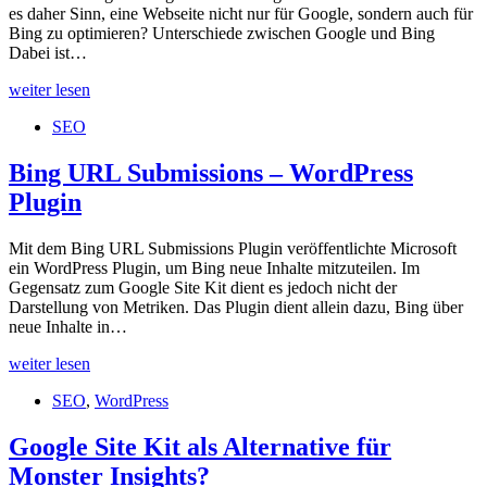
es daher Sinn, eine Webseite nicht nur für Google, sondern auch für
Bing zu optimieren? Unterschiede zwischen Google und Bing
Dabei ist…
Ist
weiter lesen
es
SEO
sinnvoll
für
Bing
Bing URL Submissions – WordPress
zu
Plugin
optimieren?
Mit dem Bing URL Submissions Plugin veröffentlichte Microsoft
ein WordPress Plugin, um Bing neue Inhalte mitzuteilen. Im
Gegensatz zum Google Site Kit dient es jedoch nicht der
Darstellung von Metriken. Das Plugin dient allein dazu, Bing über
neue Inhalte in…
Bing
weiter lesen
URL
SEO
,
WordPress
Submissions
–
WordPress
Google Site Kit als Alternative für
Plugin
Monster Insights?