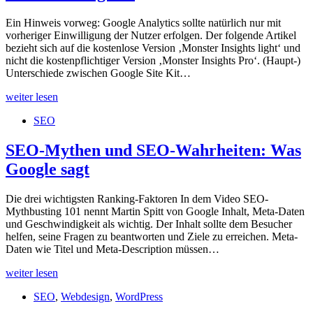
Ein Hinweis vorweg: Google Analytics sollte natürlich nur mit
vorheriger Einwilligung der Nutzer erfolgen. Der folgende Artikel
bezieht sich auf die kostenlose Version ‚Monster Insights light‘ und
nicht die kostenpflichtiger Version ‚Monster Insights Pro‘. (Haupt-)
Unterschiede zwischen Google Site Kit…
Google
weiter lesen
Site
SEO
Kit
als
Alternative
SEO-Mythen und SEO-Wahrheiten: Was
für
Google sagt
Monster
Insights?
Die drei wichtigsten Ranking-Faktoren In dem Video SEO-
Mythbusting 101 nennt Martin Spitt von Google Inhalt, Meta-Daten
und Geschwindigkeit als wichtig. Der Inhalt sollte dem Besucher
helfen, seine Fragen zu beantworten und Ziele zu erreichen. Meta-
Daten wie Titel und Meta-Description müssen…
SEO-
weiter lesen
Mythen
SEO
,
Webdesign
,
WordPress
und
SEO-