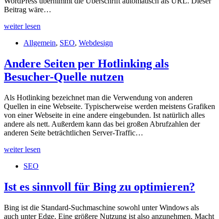
WordPress übernimmt die Überschrift automatisch als URL. Dieser
Beitrag wäre…
Wie
weiter lesen
sie
Allgemein
,
SEO
,
Webdesign
WordPress-
Permalinks
für
Andere Seiten per Hotlinking als
SEO
Besucher-Quelle nutzen
optimieren
Als Hotlinking bezeichnet man die Verwendung von anderen
Quellen in eine Webseite. Typischerweise werden meistens Grafiken
von einer Webseite in eine andere eingebunden. Ist natürlich alles
andere als nett. Außerdem kann das bei großen Abrufzahlen der
anderen Seite beträchtlichen Server-Traffic…
Andere
weiter lesen
Seiten
SEO
per
Hotlinking
als
Ist es sinnvoll für Bing zu optimieren?
Besucher-
Quelle
Bing ist die Standard-Suchmaschine sowohl unter Windows als
nutzen
auch unter Edge. Eine größere Nutzung ist also anzunehmen. Macht