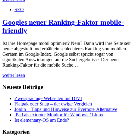
ihr
SEO
Google
My
Business
Googles neuer Ranking-Faktor mobile-
Account
friendly
bestätigt?
Sicher?
Ist ihre Homepage mobil optimiert? Nein? Dann wird ihre Seite seit
heute abgestraft und erhält ein schlechteres Ranking von mobilen
Geräten im Google-Index. Google selbst spricht sogar von
signifikaten Auswirkungen auf die Suchergebnisse. Der neue
Ranking-Faktor für die mobile Suche…
Googles
weiter lesen
neuer
Ranking-
Neueste Beiträge
Faktor
mobile-
Zweisprachige Webseiten mit DIVI
friendly
Flatpak oder Snap – der ewige Vergleich
Joplin – Tipps und Hinweise zur Evernote-Alternative
iPad als externer Monitor für Windows / Linux
Ist elementary-OS am Ende?
Kategorien