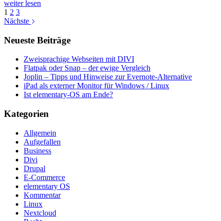
DIVI
weiter lesen
Presets
1
2
3
als
Nächste
Vorlage
für
Neueste Beiträge
Agenturen
Zweisprachige Webseiten mit DIVI
Flatpak oder Snap – der ewige Vergleich
Joplin – Tipps und Hinweise zur Evernote-Alternative
iPad als externer Monitor für Windows / Linux
Ist elementary-OS am Ende?
Kategorien
Allgemein
Aufgefallen
Business
Divi
Drupal
E-Commerce
elementary OS
Kommentar
Linux
Nextcloud