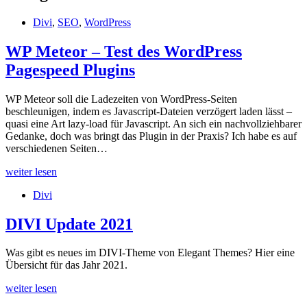
Divi
,
SEO
,
WordPress
WP Meteor – Test des WordPress
Pagespeed Plugins
WP Meteor soll die Ladezeiten von WordPress-Seiten
beschleunigen, indem es Javascript-Dateien verzögert laden lässt –
quasi eine Art lazy-load für Javascript. An sich ein nachvollziehbarer
Gedanke, doch was bringt das Plugin in der Praxis? Ich habe es auf
verschiedenen Seiten…
WP
weiter lesen
Meteor
Divi
–
Test
des
DIVI Update 2021
WordPress
Pagespeed
Was gibt es neues im DIVI-Theme von Elegant Themes? Hier eine
Plugins
Übersicht für das Jahr 2021.
DIVI
weiter lesen
Update