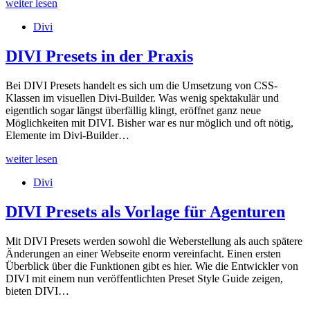
Sicherheitslücken
weiter lesen
bei
Divi
DIVI
DIVI Presets in der Praxis
Bei DIVI Presets handelt es sich um die Umsetzung von CSS-
Klassen im visuellen Divi-Builder. Was wenig spektakulär und
eigentlich sogar längst überfällig klingt, eröffnet ganz neue
Möglichkeiten mit DIVI. Bisher war es nur möglich und oft nötig,
Elemente im Divi-Builder…
DIVI
weiter lesen
Presets
Divi
in
der
Praxis
DIVI Presets als Vorlage für Agenturen
Mit DIVI Presets werden sowohl die Weberstellung als auch spätere
Änderungen an einer Webseite enorm vereinfacht. Einen ersten
Überblick über die Funktionen gibt es hier. Wie die Entwickler von
DIVI mit einem nun veröffentlichten Preset Style Guide zeigen,
bieten DIVI…