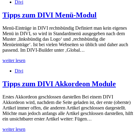
Divi
2021
Tipps zum DIVI Menü-Modul
Menü-Einträge in DIVI rechtsbündig Definiert man kein eigenes
Menü in DIVI, so wird in Standardmenü ausgegeben nach dem
Muster ‚linksbündig das Logo‘ und ‚rechtsbündig die
Menüeinträge‘. Ist bei vielen Webseiten so üblich und daher auch
passend. Im DIVI-Builder unter ‚Global…
Tipps
weiter lesen
zum
Divi
DIVI
Menü-
Modul
Tipps zum DIVI Akkordeon Module
Erstes Akkordeon geschlossen darstellen Bei einem DIVI
Akkordeon wird, nachdem die Seite geladen ist, der erste (oberste)
Artikel immer offen, die anderen Artikel geschlossen dargestellt.
Möchte man jedoch anfangs alle Artikel geschlossen darstellen, hilft
ein unsichtbarer erster Artikel weiter: Fügen…
Tipps
weiter lesen
zum