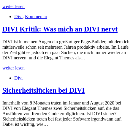
DIVI
weiter lesen
Blog
Divi
,
Kommentar
Post
Templates
&
DIVI Kritik: Was mich an DIVI nervt
DIVI
Header
DIVI ist in meinen Augen ein großartiger Page-Builder, mit dem ich
und
mittlerweile schon seit mehreren Jahren produktiv arbeite. Im Laufe
Footer
der Zeit gibt es jedoch ein paar Sachen, die mich immer wieder an
DIVI nerven, und die Elegant Themes als…
DIVI
weiter lesen
Kritik:
Divi
Was
mich
an
Sicherheitslücken bei DIVI
DIVI
nervt
Innerhalb von 8 Monaten traten im Januar und August 2020 bei
DIVI von Elegant Themes zwei Sicherheitslücken auf, die das
Ausführen von fremden Code ermöglichten. Ist DIVI sicher?
Sicherheitslücken treten bei fast jeder Software irgendwann auf.
Dabei ist wichtig, wie…