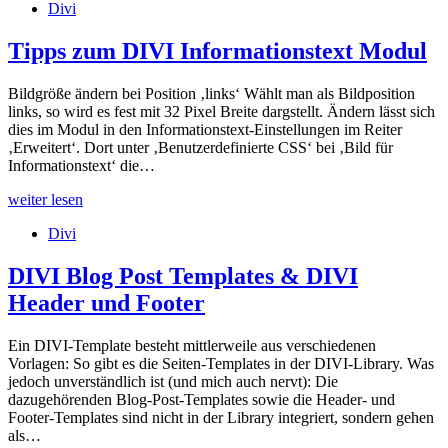
Divi
DIVI
Akkordeon
Module
Tipps zum DIVI Informationstext Modul
Bildgröße ändern bei Position ‚links‘ Wählt man als Bildposition
links, so wird es fest mit 32 Pixel Breite dargstellt. Ändern lässt sich
dies im Modul in den Informationstext-Einstellungen im Reiter
‚Erweitert‘. Dort unter ‚Benutzerdefinierte CSS‘ bei ‚Bild für
Informationstext‘ die…
Tipps
weiter lesen
zum
Divi
DIVI
Informationstext
Modul
DIVI Blog Post Templates & DIVI
Header und Footer
Ein DIVI-Template besteht mittlerweile aus verschiedenen
Vorlagen: So gibt es die Seiten-Templates in der DIVI-Library. Was
jedoch unverständlich ist (und mich auch nervt): Die
dazugehörenden Blog-Post-Templates sowie die Header- und
Footer-Templates sind nicht in der Library integriert, sondern gehen
als…