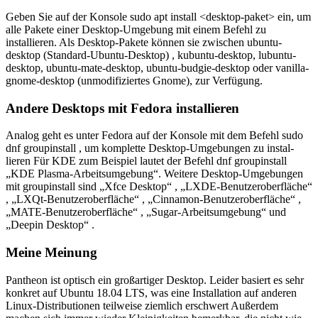
Geben Sie auf der Konsole sudo apt install <desktop-paket> ein, um
alle Pakete einer Desktop-Umgebung mit einem Befehl zu
installieren. Als Desktop-Pakete können sie zwischen ubuntu-
desktop (Standard-Ubuntu-Desktop) , kubuntu-desktop, lubuntu-
desktop, ubuntu-mate-desktop, ubuntu-budgie-desktop oder vanilla-
gnome-desktop (unmodifiziertes Gnome), zur Verfügung.
Andere Desktops mit Fedora installieren
Analog geht es unter Fedora auf der Konsole mit dem Befehl sudo
dnf groupinstall , um komplette Desktop-Umgebungen zu instal-
lieren Für KDE zum Beispiel lautet der Befehl dnf groupinstall
„KDE Plasma‑Arbeitsumgebung“. Weitere Desktop-Umgebungen
mit groupinstall sind „Xfce Desktop“ , „LXDE‑Benutzeroberfläche“
, „LXQt‑Benutzeroberfläche“ , „Cinnamon‑Benutzeroberfläche“ ,
„MATE‑Benutzeroberfläche“ , „Sugar‑Arbeitsumgebung“ und
„Deepin Desktop“ .
Meine Meinung
Pantheon ist optisch ein großartiger Desktop. Leider basiert es sehr
konkret auf Ubuntu 18.04 LTS, was eine Installation auf anderen
Linux-Distributionen teilweise ziemlich erschwert Außerdem