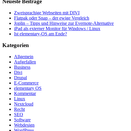
Neueste Beiträge
Zweisprachige Webseiten mit DIVI
Flatpak oder Snap – der ewige Vergleich
Joplin – Tipps und Hinweise zur Evernote-Alternative
iPad als externer Monitor für Windows / Linux
Ist elementary-OS am Ende?
Kategorien
Allgemein
Aufgefallen
Business
Divi
Drupal
E-Commerce
elementary OS
Kommentar
Linux
Nextcloud
Recht
SEO
Software
Webdesign
WordPress